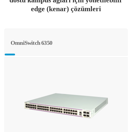
dostu kampüs ağları için yönetilebilir
edge (kenar) çözümleri
OmniSwitch 6350