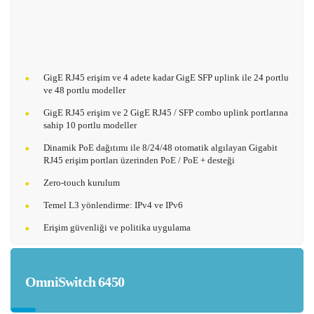
GigE RJ45 erişim ve 4 adete kadar GigE SFP uplink ile 24 portlu
ve 48 portlu modeller
GigE RJ45 erişim ve 2 GigE RJ45 / SFP combo uplink portlarına
sahip 10 portlu modeller
Dinamik PoE dağıtımı ile 8/24/48 otomatik algılayan Gigabit
RJ45 erişim portları üzerinden PoE / PoE + desteği
Zero-touch kurulum
Temel L3 yönlendirme: IPv4 ve IPv6
Erişim güvenliği ve politika uygulama
OmniSwitch 6450