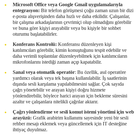
Microsoft Office veya Google Gmail uygulamalarıyla
entegrasyon:
Bir telefon görüşmesi çoğu zaman uzun bir dizi
e-posta alışverişinden daha hızlı ve daha etkilidir. Çalışanlar,
bir çalışma arkadaşlarının çevrimiçi olup olmadığını görebilir
ve buna göre kişiyi arayabilir veya bu kişiyle bir sohbet
oturumu başlatabilirler.
Konferans Kontrolü:
Konferansı düzenleyen kişi
katılımcıları görebilir, kimin konuştuğunu tespit edebilir ve
daha verimli toplantılar düzenleyebilmek için katılımcıların
mikrofonlarını istediği zaman açıp kapatabilir.
Sanal veya otomatik operatör
: Bu özellik, asıl operatöre
yardımcı olarak veya tek başına kullanılabilir. İş saatlerinin
dışında sesli karşılama yapılabilmesini sağlar. Çok sayıda
çağrı yönetebilir ve arayan kişiyi doğru hizmete
yönlendirebilir, böylece harici arayan için bekleme süresini
azaltır ve çalışanlara nitelikli çağrılar aktarır.
Çağrı yönlendirme ve sesli komut istemi yönetimi için web
arayüzü:
Grafik arabirim kullanımı sayesinde yeni bir sesli
rehber mesajı eklemek veya güncellemek için IT desteğine
ihtiyaç duyulmaz.