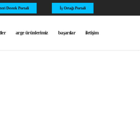
eri Destek Portali
İş Ortağı Portali
ler
arge ürünlerimiz
başarılar
i̇letişim