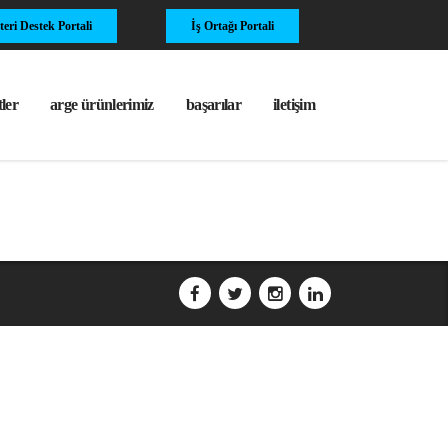
eri Destek Portali
İş Ortağı Portali
ler
arge ürünlerimiz
başarılar
i̇letişim