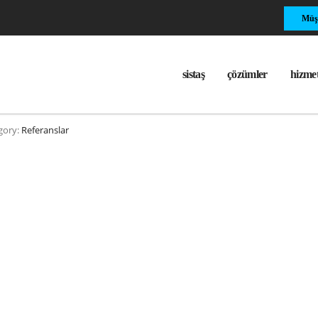
Müşt
sistaş
çözümler
hizmet
gory:
Referanslar