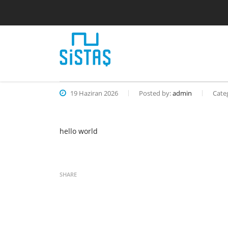
19 Haziran 2026
Posted by:
admin
Cate
hello world
SHARE