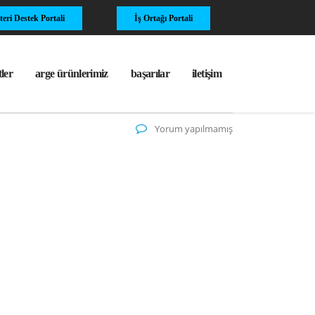
eri Destek Portali
İş Ortağı Portali
ler
arge ürünlerimiz
başarılar
i̇letişim
Yorum yapılmamış